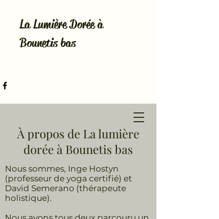
La Lumière Dorée à
Bounetis bas
À propos de La lumière
dorée à Bounetis bas
Nous sommes, Inge Hostyn
(professeur de yoga certifié) et
David Semerano (thérapeute
holistique).
Nous avons tous deux parcouru un