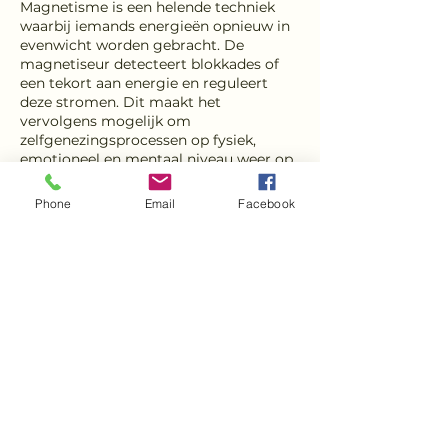
Magnetisme is een helende techniek
waarbij iemands energieën opnieuw in
evenwicht worden gebracht. De
magnetiseur detecteert blokkades of
een tekort aan energie en reguleert
deze stromen. Dit maakt het
vervolgens mogelijk om
zelfgenezingsprocessen op fysiek,
emotioneel en mentaal niveau weer op
gang te brengen.
Phone
Email
Facebook
Magnetism is a healing technique that
rebalances one's energies. The
magnetizer detects blockages or a lack
of energy and regulates these currents.
This then makes it possible to restart
self-healing processes on a physical,
emotional and mental level.
Coordonnées