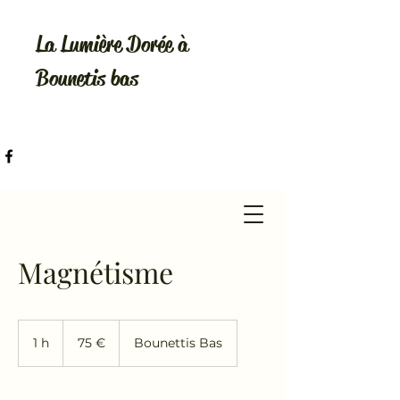
La Lumière Dorée à
Bounetis bas
Magnétisme
75
euros
1 h
1
75 €
Bounettis Bas